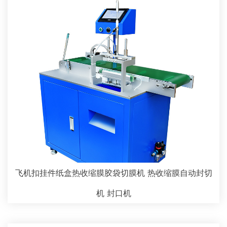
飞机扣挂件纸盒热收缩膜胶袋切膜机 热收缩膜自动封切
机 封口机