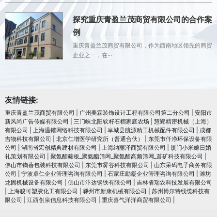
探究重庆青盈兰茂商贸有限公司的合作案
例
重庆青盈兰茂商贸有限公司，作为西南地区领先的商贸
企业之一，在···
友情链接:
重庆青盈兰茂商贸有限公司
|
广州美霖装饰设计工程有限公司第二分公司
|
安阳市
新风尚广告传媒有限公司
|
三门峡北阳软籽石榴家庭农场
|
慧郢精密机械（上海）
有限公司
|
上海温锴网络科技有限公司
|
阜城县航源精工机械配件有限公司
|
成都
吉物科技有限公司
|
北京仁增医学研究所（普通合伙）
|
东莞市仟净环保设备有限
公司
|
湖南省宏创精典建材有限公司
|
上海纳丽泽商贸有限公司
|
厦门小米嫁日婚
礼策划有限公司
|
聚氨酯筛板_聚氨酯筛网_聚氨酯高频筛网_首矿科技有限公司
|
佛山市镝蓓包装科技有限公司
|
东莞市雾谷科技有限公司
|
山东呆码电子商务有限
公司
|
宁波卓仁企业管理咨询有限公司
|
石家庄励凝企业管理咨询有限公司
|
潍坊
龙固机械设备有限公司
|
佛山市汴达钢铁有限公司
|
吉林省瑞农科技发展有限公司
|
上海骏可塑胶化工有限公司
|
嵊州市新康机械有限公司
|
苏州博尔特线缆科技有
限公司
|
江西创泉信息科技有限公司
|
重庆喜气洋洋商贸有限公司
|