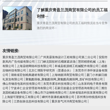
了解重庆青盈兰茂商贸有限公司的员工福
利情···
重庆青盈兰茂商贸有限公司的员工福利情况在当今竞争
激烈的商业环···
友情链接:
重庆青盈兰茂商贸有限公司
|
广州美霖装饰设计工程有限公司第二分公司
|
安阳市
新风尚广告传媒有限公司
|
三门峡北阳软籽石榴家庭农场
|
慧郢精密机械（上海）
有限公司
|
上海温锴网络科技有限公司
|
阜城县航源精工机械配件有限公司
|
成都
吉物科技有限公司
|
北京仁增医学研究所（普通合伙）
|
东莞市仟净环保设备有限
公司
|
湖南省宏创精典建材有限公司
|
上海纳丽泽商贸有限公司
|
厦门小米嫁日婚
礼策划有限公司
|
聚氨酯筛板_聚氨酯筛网_聚氨酯高频筛网_首矿科技有限公司
|
佛山市镝蓓包装科技有限公司
|
东莞市雾谷科技有限公司
|
山东呆码电子商务有限
公司
|
宁波卓仁企业管理咨询有限公司
|
石家庄励凝企业管理咨询有限公司
|
潍坊
龙固机械设备有限公司
|
佛山市汴达钢铁有限公司
|
吉林省瑞农科技发展有限公司
|
上海骏可塑胶化工有限公司
|
嵊州市新康机械有限公司
|
苏州博尔特线缆科技有
限公司
|
江西创泉信息科技有限公司
|
重庆喜气洋洋商贸有限公司
|