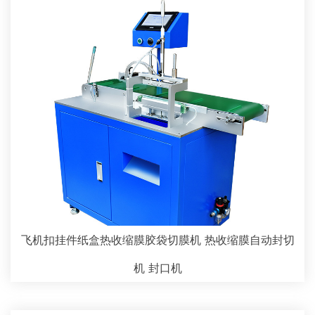
飞机扣挂件纸盒热收缩膜胶袋切膜机 热收缩膜自动封切
机 封口机